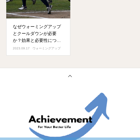
なぜウォーミングアップ
とクールダウンが必要
か？効果と必要性につい
て
2023.09.17
ウォーミングアップ